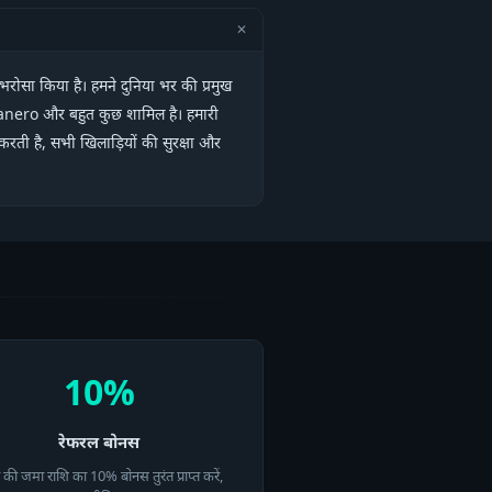
✕
सा किया है। हमने दुनिया भर की प्रमुख
anero और बहुत कुछ शामिल है। हमारी
करती है, सभी खिलाड़ियों की सुरक्षा और
10%
रेफरल बोनस
त की जमा राशि का 10% बोनस तुरंत प्राप्त करें,