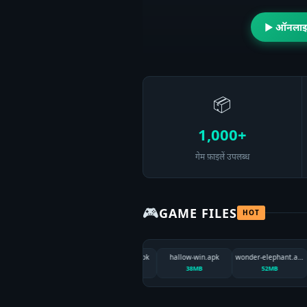
▶ ऑनलाइन
📦
1,000+
गेम फ़ाइलें उपलब्ध
🎮
GAME FILES
HOT
panther-moon.apk
hallow-win.apk
wonder-elephant.apk
o
45MB
38MB
52MB