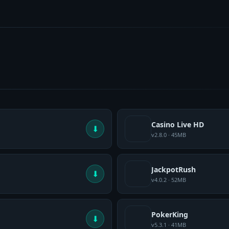
Casino Live HD
⬇
v2.8.0 · 45MB
JackpotRush
⬇
v4.0.2 · 52MB
PokerKing
⬇
v5.3.1 · 41MB